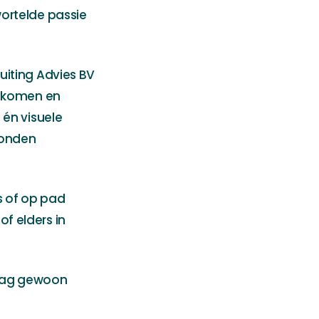
ortelde passie
uiting Advies BV
g komen en
 én visuele
bonden
ls of op pad
f elders in
t mag gewoon