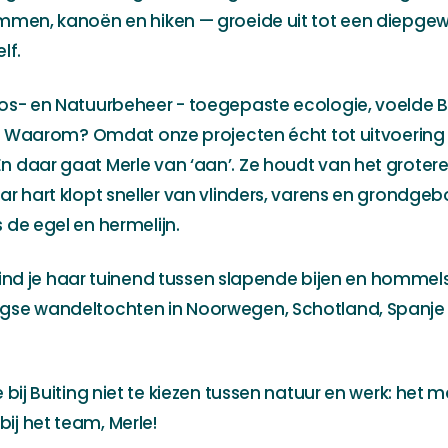
immen, kanoën en hiken — groeide uit tot een diepgew
lf.
os- en Natuurbeheer - toegepaste ecologie, voelde B
ek. Waarom? Omdat onze projecten écht tot uitvoerin
 daar gaat Merle van ‘aan’. Ze houdt van het grotere
ar hart klopt sneller van vlinders, varens en grondge
 de egel en hermelijn.
jd vind je haar tuinend tussen slapende bijen en homme
gse wandeltochten in Noorwegen, Schotland, Spanje o
e bij Buiting niet te kiezen tussen natuur en werk: he
j het team, Merle!