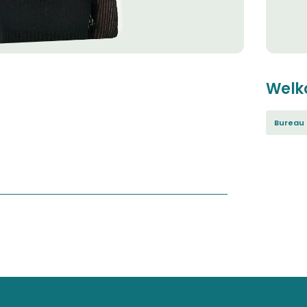
Welk
Bureau