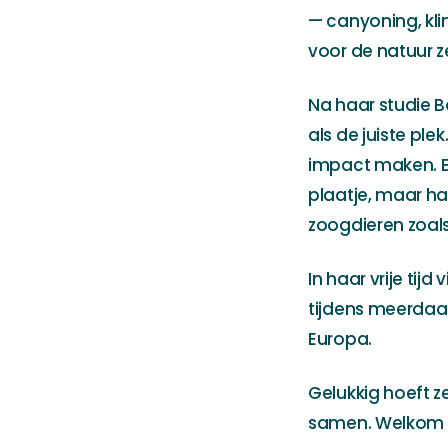
— canyoning, kl
voor de natuur ze
Na haar studie B
als de juiste pl
impact maken. En
plaatje, maar ha
zoogdieren zoals
In haar vrije ti
tijdens meerdaa
Europa.
Gelukkig hoeft z
samen. Welkom bi