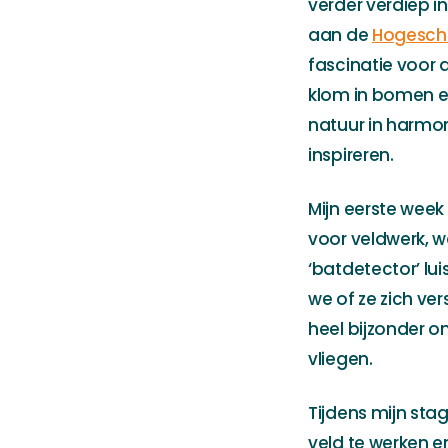
verder verdiep i
aan de
Hogescho
fascinatie voor al
klom in bomen e
natuur in harmon
inspireren.
Mijn eerste week
voor veldwerk, 
‘batdetector’ l
we of ze zich v
heel bijzonder o
vliegen.
Tijdens mijn sta
veld te werken en