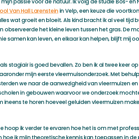
n mijn passie voor de natuur. Ik volg de studie Bos- e
ol Van Hall Larenstein
in Velp, een keuze die voortkom
les wat groeit en bloeit. Als kind bracht ik al veel tijd b
n observeerde het kleine leven tussen het gras. De m
ie samen kan leven, en elkaar kan helpen, blijft mij o
 als stagiair is goed bevallen. Zo ben ik al twee keer 
waaronder mijn eerste vleermuisonderzoek. Met behul
uisterden we naar de aanwezigheid van vleermuizen e
erscholen in gebouwen waarvoor we onderzoek mocht
m ineens te horen hoeveel geluiden vleermuizen maken
ge hoop ik verder te ervaren hoe het is om met profess
 hoe ik mijn theoretische kennis kan toepassen in de pra