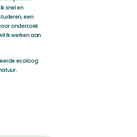
ik snel en
fstuderen, een
 Door onderzoek
il ik werken aan
udeerde ecoloog
natuur.