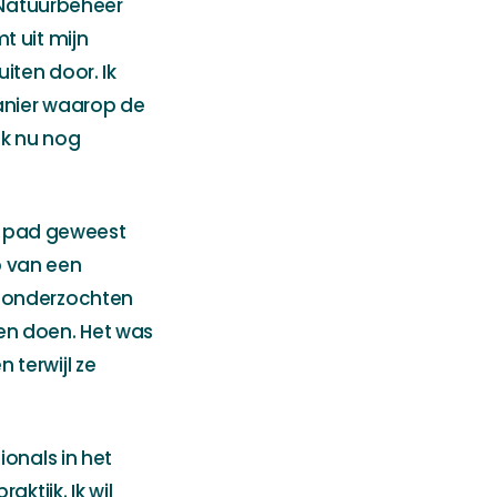
n Natuurbeheer
t uit mijn
uiten door. Ik
anier waarop de
ok nu nog
op pad geweest
p van een
n onderzochten
en doen. Het was
 terwijl ze
ionals in het
ktijk. Ik wil