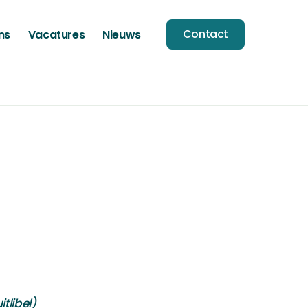
Contact
ns
Vacatures
Nieuws
tlibel)