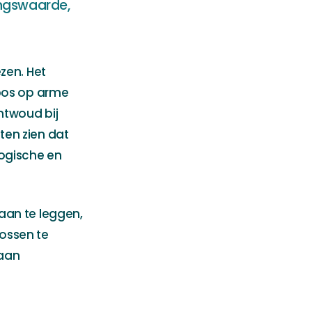
ingswaarde,
zen. Het
 bos op arme
ntwoud bij
ten zien dat
logische en
aan te leggen,
ossen te
 aan