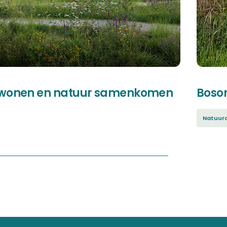
 wonen en natuur samenkomen
Boso
Natuuro