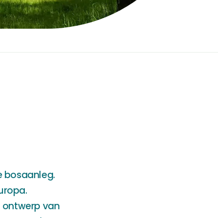
e bosaanleg.
uropa.
 ontwerp van