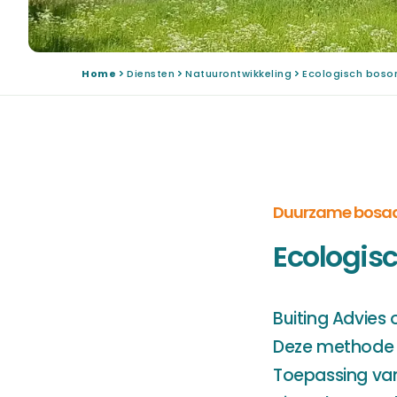
Home
Diensten
Natuurontwikkeling
Ecologisch boso
Duurzame bosaan
Ecologis
Buiting Advies
Deze methode i
Toepassing va