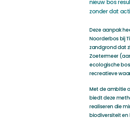
nieuw bos resu
zonder dat acti
Deze aanpak heef
Noorderbos bij T
zandgrond dat zi
Zoetermeer (aan
ecologische bosa
recreatieve waa
Met de ambitie o
biedt deze meth
realiseren die 
biodiversiteit e